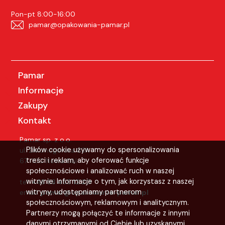
Pon-pt 8:00-16:00
pamar@opakowania-pamar.pl
Pamar
Informacje
Zakupy
Kontakt
Pamar sp. z o.o.
Plików cookie używamy do spersonalizowania
ul. Zielonogórska 63A
treści i reklam, aby oferować funkcje
67-100 Nowa Sól
społecznościowe i analizować ruch w naszej
witrynie. Informacje o tym, jak korzystasz z naszej
tel:
+48 68 455 12 20
witryny, udostępniamy partnerom
email:
pamar@opakowania-pamar.pl
społecznościowym, reklamowym i analitycznym.
Partnerzy mogą połączyć te informacje z innymi
danymi otrzymanymi od Ciebie lub uzyskanymi