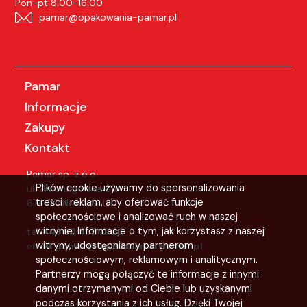
Pon-pt 8:00-16:00
pamar@opakowania-pamar.pl
Pamar
Informacje
Zakupy
Kontakt
Pamar sp. z o.o.
Plików cookie używamy do spersonalizowania
ul. Zielonogórska 63A
treści i reklam, aby oferować funkcje
67-100 Nowa Sól
społecznościowe i analizować ruch w naszej
witrynie. Informacje o tym, jak korzystasz z naszej
tel:
+48 68 455 12 20
witryny, udostępniamy partnerom
email:
pamar@opakowania-pamar.pl
społecznościowym, reklamowym i analitycznym.
Partnerzy mogą połączyć te informacje z innymi
danymi otrzymanymi od Ciebie lub uzyskanymi
podczas korzystania z ich usług. Dzięki Twojej