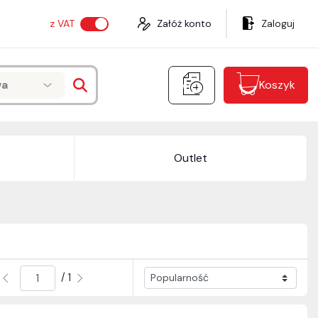
z VAT
Załóż konto
Zaloguj
wa
Koszyk
Outlet
/ 1