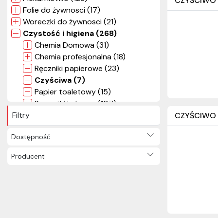
CZYŚCIWO B
Folie do żywnosci (17)
Woreczki do żywnosci (21)
Czystość i higiena (268)
Chemia Domowa (31)
Chemia profesjonalna (18)
Ręczniki papierowe (23)
Czyściwa (7)
Papier toaletowy (15)
Serwetki i obrusy (107)
Filtry
Środki ochronne (10)
CZYŚCIWO B
Artykuły gospodarstwa
Dostępność
domowego (26)
Worki na śmieci (29)
Producent
Pozostałe (2)
Materiały pakowe (43)
Reklamówki i torby (29)
Pozostałe (1103)