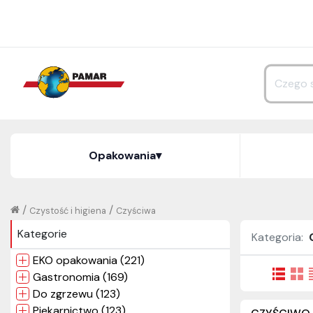
Opakowania
▾
/
/
Czystość i higiena
Czyściwa
Kategorie
Kategoria:
EKO opakowania (221)
Gastronomia (169)
Do zgrzewu (123)
Piekarnictwo (123)