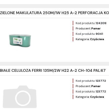
ZIELONE MAKULATURA 250M/1W H25 A-2 PERFORACJA KOD
Kod produktu:
124209
Producent:
Pamar
Kod produktu:
9041
Kategoria:
Czyściwa
IAŁE CELULOZA FERRI 135M/2W H22 A-2 CH-104 PAL:67
Kod produktu:
123772
Producent:
Pamar
Kod produktu:
123772
Kategoria:
Czyściwa