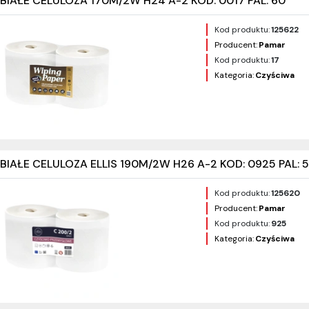
IAŁE CELULOZA 170M/2W H24 A-2 KOD: 0017 PAL: 60
Kod produktu:
125622
Producent:
Pamar
Kod produktu:
17
Kategoria:
Czyściwa
IAŁE CELULOZA ELLIS 190M/2W H26 A-2 KOD: 0925 PAL: 
Kod produktu:
125620
Producent:
Pamar
Kod produktu:
925
Kategoria:
Czyściwa