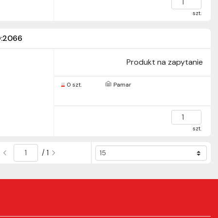
szt.
:2066
Produkt na zapytanie
0 szt.
Pamar
szt.
/ 1