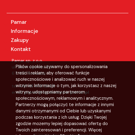
Pamar
Informacje
Zakupy
Kontakt
Pamar sp. z o.o.
Plików cookie używamy do spersonalizowania
ul. Zielonogórska 63A
treści i reklam, aby oferować funkcje
67-100 Nowa Sól
społecznościowe i analizować ruch w naszej
witrynie. Informacje o tym, jak korzystasz z naszej
tel:
+48 68 455 12 20
witryny, udostępniamy partnerom
email:
pamar@opakowania-pamar.pl
społecznościowym, reklamowym i analitycznym.
Partnerzy mogą połączyć te informacje z innymi
danymi otrzymanymi od Ciebie lub uzyskanymi
podczas korzystania z ich usług. Dzięki Twojej
zgodzie możemy lepiej dopasować ofertę do
Twoich zainteresowań i preferencji. Więcej
(C) 2024 One Omnichannel Commerce Platform