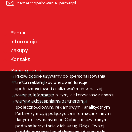
pamar@opakowania-pamar.pl
Pamar
Informacje
Zakupy
Kontakt
Pamar sp. z o.o.
Plików cookie używamy do spersonalizowania
ul. Zielonogórska 63A
treści i reklam, aby oferować funkcje
67-100 Nowa Sól
społecznościowe i analizować ruch w naszej
witrynie. Informacje o tym, jak korzystasz z naszej
tel:
+48 68 455 12 20
witryny, udostępniamy partnerom
email:
pamar@opakowania-pamar.pl
społecznościowym, reklamowym i analitycznym.
Partnerzy mogą połączyć te informacje z innymi
danymi otrzymanymi od Ciebie lub uzyskanymi
podczas korzystania z ich usług. Dzięki Twojej