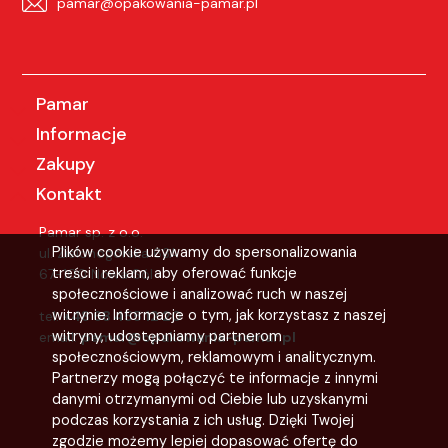
pamar@opakowania-pamar.pl
Pamar
Informacje
Zakupy
Kontakt
Pamar sp. z o.o.
Plików cookie używamy do spersonalizowania
ul. Zielonogórska 63A
treści i reklam, aby oferować funkcje
67-100 Nowa Sól
społecznościowe i analizować ruch w naszej
witrynie. Informacje o tym, jak korzystasz z naszej
tel:
+48 68 455 12 20
witryny, udostępniamy partnerom
email:
pamar@opakowania-pamar.pl
społecznościowym, reklamowym i analitycznym.
Partnerzy mogą połączyć te informacje z innymi
danymi otrzymanymi od Ciebie lub uzyskanymi
podczas korzystania z ich usług. Dzięki Twojej
zgodzie możemy lepiej dopasować ofertę do